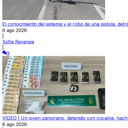
El conocimiento del sistema y el robo de una pistola, detrá
6 ago 2026
|
Sofía Revenga
|
3
VÍDEO | Un joven zamorano, detenido con cocaína, hachís
6 ago 2026