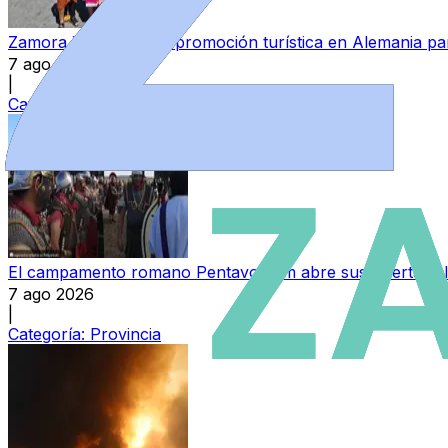
Zamora intensifica su promoción turística en Alemania par
7 ago 2026
|
Categoría:
Local
El campamento romano Pentavonium abre sus puertas el
7 ago 2026
|
Categoría:
Provincia