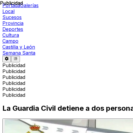
Publicidad
Publicidad
Portada
Galerías
Local
Sucesos
Provincia
Deportes
Cultura
Campo
Castilla y León
Semana Santa
Publicidad
Publicidad
Publicidad
Publicidad
Publicidad
Publicidad
La Guardia Civil detiene a dos persona