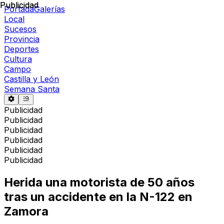
Publicidad
Publicidad
Portada
Galerías
Local
Sucesos
Provincia
Deportes
Cultura
Campo
Castilla y León
Semana Santa
Publicidad
Publicidad
Publicidad
Publicidad
Publicidad
Publicidad
Herida una motorista de 50 años
tras un accidente en la N-122 en
Zamora