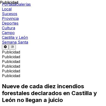
Publicidad
Publicidad
Portada
Galerías
Local
Sucesos
Provincia
Deportes
Cultura
Campo
Castilla y León
Semana Santa
Publicidad
Publicidad
Publicidad
Publicidad
Publicidad
Publicidad
Nueve de cada diez incendios
forestales declarados en Castilla y
León no llegan a juicio