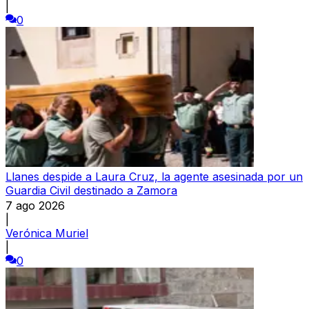
|
0
Llanes despide a Laura Cruz, la agente asesinada por un
Guardia Civil destinado a Zamora
7 ago 2026
|
Verónica Muriel
|
0