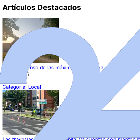
Artículos Destacados
Ligero ascenso de las máximas en Zamora
6 ago 2026
|
Categoría:
Local
Las travesías de Zamora capital ya cuentan con mantenim