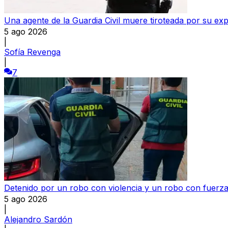
Una agente de la Guardia Civil muere tiroteada por su ex
5 ago 2026
|
Sofía Revenga
|
7
Detenido por un robo con violencia y un robo con fuerza
5 ago 2026
|
Alejandro Sardón