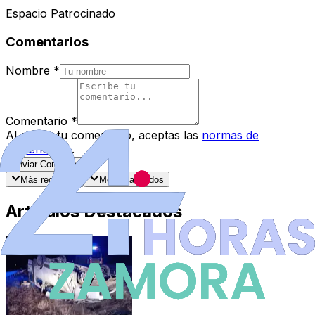
Espacio Patrocinado
Comentarios
Nombre
*
Comentario
*
Al enviar tu comentario, aceptas las
normas de
comentarios
.
Enviar Comentario
Más recientes
Mejor valorados
Artículos Destacados