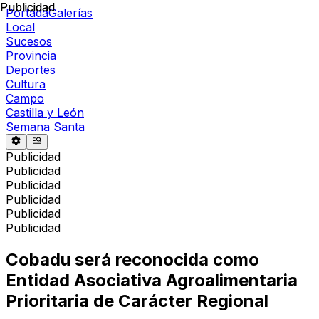
Publicidad
Publicidad
Portada
Galerías
Local
Sucesos
Provincia
Deportes
Cultura
Campo
Castilla y León
Semana Santa
Publicidad
Publicidad
Publicidad
Publicidad
Publicidad
Publicidad
Cobadu será reconocida como
Entidad Asociativa Agroalimentaria
Prioritaria de Carácter Regional