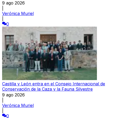
9 ago 2026
|
Verónica Muriel
|
0
Castilla y León entra en el Consejo Internacional de
Conservación de la Caza y la Fauna Silvestre
9 ago 2026
|
Verónica Muriel
|
0