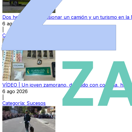
Dos heridos tras colisionar un camión y un turismo en la
6 ago 2026
|
Categoría:
Sucesos
VÍDEO | Un joven zamorano, detenido con cocaína, hachís
6 ago 2026
|
Categoría:
Sucesos