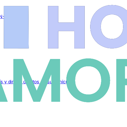
 N-525
 y dinero ocultos en su vehículo