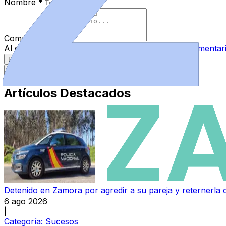
Nombre
*
Comentario
*
Al enviar tu comentario, aceptas las
normas de comentar
Enviar Comentario
Más recientes
Mejor valorados
Artículos Destacados
Detenido en Zamora por agredir a su pareja y reternerla 
6 ago 2026
|
Categoría:
Sucesos