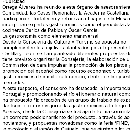
Publicidad
Ortega Álvarez ha reunido a este órgano de asesoramiento 
Comunidad, las Casas Regionales, la Academia Castellana
participación, fortalecen y refuerzan el papel de la Mes
incorporan expertos gastronómicos como el periodista Ja
cocineros Carlos de Pablos y Óscar García.
La gastronomía como elemento transversal
Desde la Consejería de Cultura y Turismo se apuesta por l
complementen los objetivos planteados para la presente le
Castilla y León, se han planteado diferentes propuestas d
tiene previsto organizar la Consejería; la elaboración d
Commission de cara impulsar la promoción de los platos y 
promoción del español como recurso económico y turístico
gastronómicas de ámbito autonómico, dentro de la apuesta
mercados.
A este respecto, el consejero ha destacado la importanc
Portugal y promocionando el río el itinerario natural como
ha propuesto “la creación de un grupo de trabajo de exp
dar lugar a diferentes jornadas gastronómicas a lo largo d
Además, desde la Consejería se trabaja de forma conjunta
un correcto posicionamiento del producto, a través de acc
noviembre, y propuestas novedosas como la feria ‘FINE’, 
la micología o el jamón de Guijuelo, que se ajustan a las c