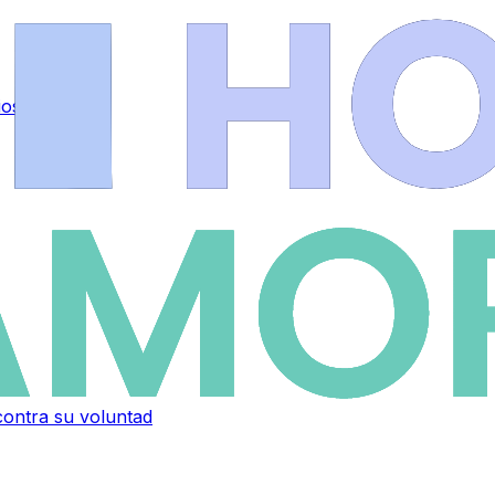
ios
.
contra su voluntad