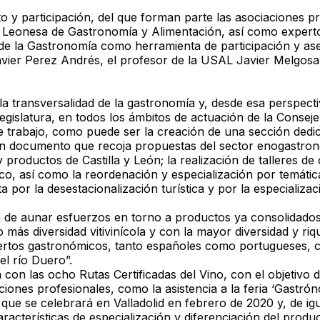
y participación, del que forman parte las asociaciones prof
 Leonesa de Gastronomía y Alimentación, así como experto
a de la Gastronomía como herramienta de participación y a
vier Perez Andrés, el profesor de la USAL Javier Melgosa,
a transversalidad de la gastronomía y, desde esa perspecti
gislatura, en todos los ámbitos de actuación de la Conseje
e trabajo, como puede ser la creación de una sección dedica
e un documento que recoja propuestas del sector enogastron
productos de Castilla y León; la realización de talleres de
, así como la reordenación y especialización por temáticas
 por la desestacionalización turística y por la especializ
ia de aunar esfuerzos en torno a productos ya consolidado
 más diversidad vitivinícola y con la mayor diversidad y ri
ertos gastronómicos, tanto españoles como portugueses, co
el río Duero”.
 con las ocho Rutas Certificadas del Vino, con el objetivo
iones profesionales, como la asistencia a la feria ‘Gastrón
que se celebrará en Valladolid en febrero de 2020 y, de i
aracterísticas de especialización y diferenciación del product