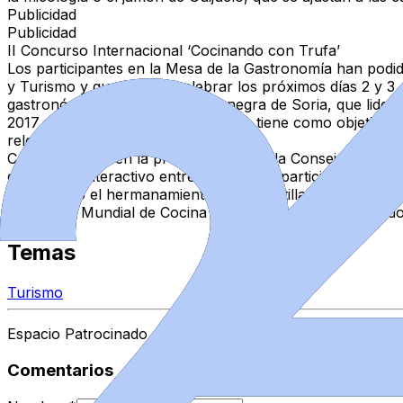
Publicidad
Publicidad
II Concurso Internacional ‘Cocinando con Trufa’
Los participantes en la Mesa de la Gastronomía han podid
y Turismo y que se va a celebrar los próximos días 2 y 3 d
gastronómico, como es la trufa negra de Soria, que lidera
2017 y se organiza de forma bienal, tiene como objetivo p
relevancia.
Como novedad en la presente edición, la Consejería ha or
didáctico e interactivo entre ponentes y participantes, en 
impulsando el hermanamiento entre Castilla y León y la 
‘Campeón Mundial de Cocina con Trufa’ al equipo ganador
Temas
Turismo
Espacio Patrocinado
Comentarios