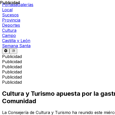
Publicidad
Publicidad
Portada
Galerías
Local
Sucesos
Provincia
Deportes
Cultura
Campo
Castilla y León
Semana Santa
Publicidad
Publicidad
Publicidad
Publicidad
Publicidad
Publicidad
Cultura y Turismo apuesta por la gast
Comunidad
La Consejería de Cultura y Turismo ha reunido este miérc