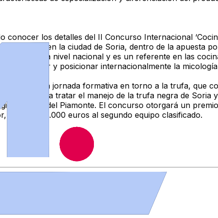
o conocer los detalles del II Concurso Internacional ‘Coci
e diciembre en la ciudad de Soria, dentro de la apuesta por
 el mercado a nivel nacional y es un referente en las coci
oner en valor y posicionar internacionalmente la micología 
ganizado una jornada formativa en torno a la trufa, que co
los que se va a tratar el manejo de la trufa negra de Soria y
región italiana del Piamonte. El concurso otorgará un pre
, así como 2.000 euros al segundo equipo clasificado.