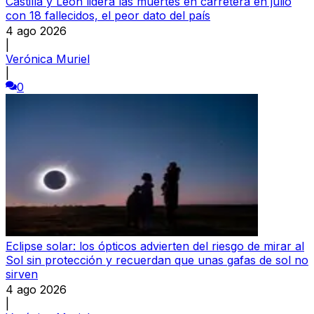
Castilla y León lidera las muertes en carretera en julio
con 18 fallecidos, el peor dato del país
4 ago 2026
|
Verónica Muriel
|
0
Eclipse solar: los ópticos advierten del riesgo de mirar al
Sol sin protección y recuerdan que unas gafas de sol no
sirven
4 ago 2026
|