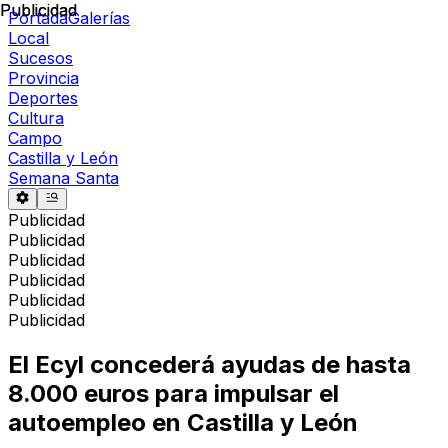
Publicidad
Publicidad
Portada
Galerías
Local
Sucesos
Provincia
Deportes
Cultura
Campo
Castilla y León
Semana Santa
Publicidad
Publicidad
Publicidad
Publicidad
Publicidad
Publicidad
El Ecyl concederá ayudas de hasta
8.000 euros para impulsar el
autoempleo en Castilla y León