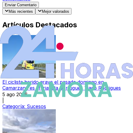
Enviar Comentario
Más recientes
Mejor valorados
Artículos Destacados
El ciclista herido grave el pasado domingo en
Camarzana es el triatleta portugués Tiago Rodrigues
5 ago 2026
|
Categoría:
Sucesos