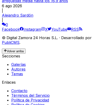
antigüedad media hasta los 16,9 años
6 ago 2026
|
Alejandro Sardón
|
0
Facebook
Instagram
X
YouTube
RSS
©
Digital Zamora 24 Horas S.L.
·
Desarrollado por
PubliCMS
.
Volver arriba
Secciones
Galerías
Autores
Temas
Enlaces
Contacto
Términos del Servicio
Política de Privacidad
Política de Cookies