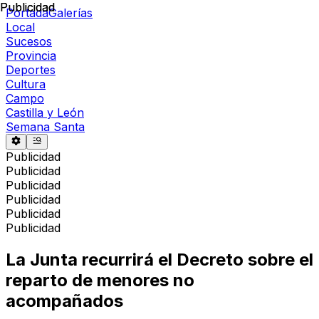
Publicidad
Publicidad
Portada
Galerías
Local
Sucesos
Provincia
Deportes
Cultura
Campo
Castilla y León
Semana Santa
Publicidad
Publicidad
Publicidad
Publicidad
Publicidad
Publicidad
La Junta recurrirá el Decreto sobre el
reparto de menores no
acompañados