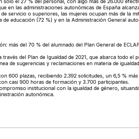
 solo el 27 % del personal
, con algo más de 26.000 efecti
 que en las administraciones autonómicas de España alcanz
as de servicio o superiores, las mujeres ocupan
más de la mi
a de
educación
(72 %) y en la
Administración General aut
ión: más del
70 % del alumnado
del Plan General de ECLAP
 través del Plan de Igualdad de 2021, que abarca todo el p
nea de sugerencias y reclamaciones en materia de igualda
 con 600 plazas
, recibiendo
2.392 solicitudes
, un 6,5 % más 
con casi
900 horas de formación y 3.700 participantes
.
ompromiso institucional con la igualdad de género
, situan
inistración autonómica.