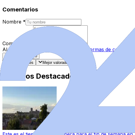
Comentarios
Nombre
*
Comentario
*
Al enviar tu comentario, aceptas las
normas de comentar
Enviar Comentario
Más recientes
Mejor valorados
Artículos Destacados
Este es el tiempo que se espera para el fin de semana e