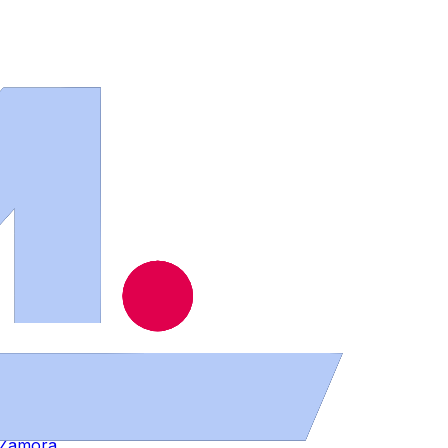
ios
.
n Zamora