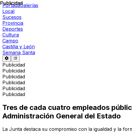
Publicidad
Publicidad
Portada
Galerías
Local
Sucesos
Provincia
Deportes
Cultura
Campo
Castilla y León
Semana Santa
Publicidad
Publicidad
Publicidad
Publicidad
Publicidad
Publicidad
Tres de cada cuatro empleados público
Administración General del Estado
La Junta destaca su compromiso con la igualdad y la for