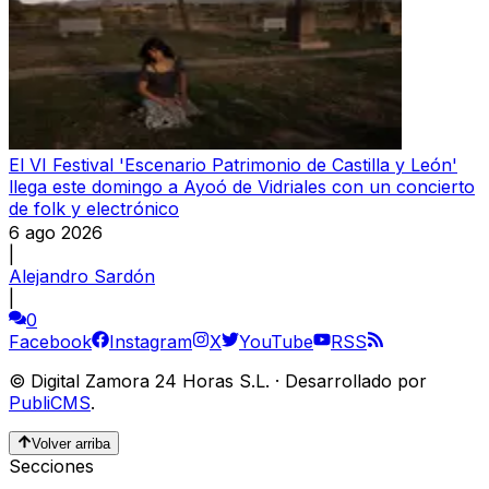
El VI Festival 'Escenario Patrimonio de Castilla y León'
llega este domingo a Ayoó de Vidriales con un concierto
de folk y electrónico
6 ago 2026
|
Alejandro Sardón
|
0
Facebook
Instagram
X
YouTube
RSS
©
Digital Zamora 24 Horas S.L.
·
Desarrollado por
PubliCMS
.
Volver arriba
Secciones