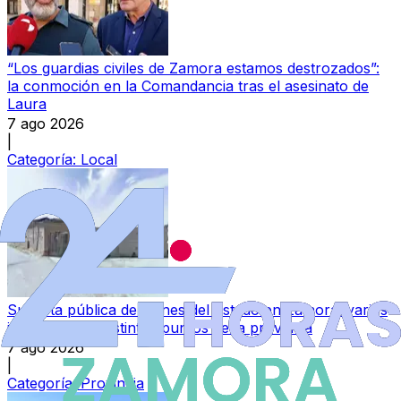
“Los guardias civiles de Zamora estamos destrozados”:
la conmoción en la Comandancia tras el asesinato de
Laura
7 ago 2026
|
Categoría:
Local
Subasta pública de bienes del Estado en Zamora: varios
inmuebles en distintos puntos de la provincia
7 ago 2026
|
Categoría:
Provincia