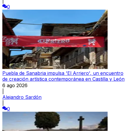
|
0
Puebla de Sanabria impulsa 'El Arriero', un encuentro
de creación artística contemporánea en Castilla y León
6 ago 2026
|
Alejandro Sardón
|
0