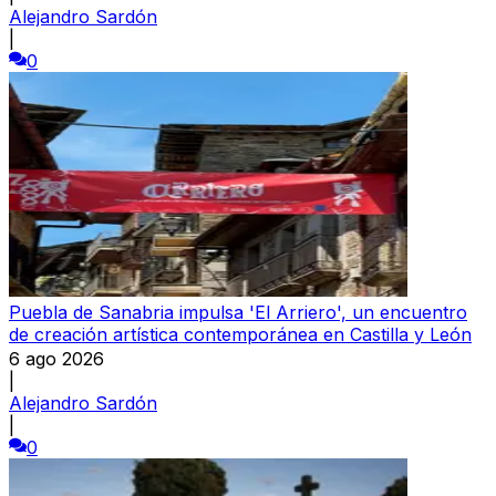
Alejandro Sardón
|
0
Puebla de Sanabria impulsa 'El Arriero', un encuentro
de creación artística contemporánea en Castilla y León
6 ago 2026
|
Alejandro Sardón
|
0