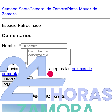
Semana Santa
Catedral de Zamora
Plaza Mayor de
Zamora
Espacio Patrocinado
Comentarios
Nombre
*
Comentario
*
Al enviar tu comentario, aceptas las
normas de
comentarios
.
Enviar Comentario
Más recientes
Mejor valorados
Artículos Destacados