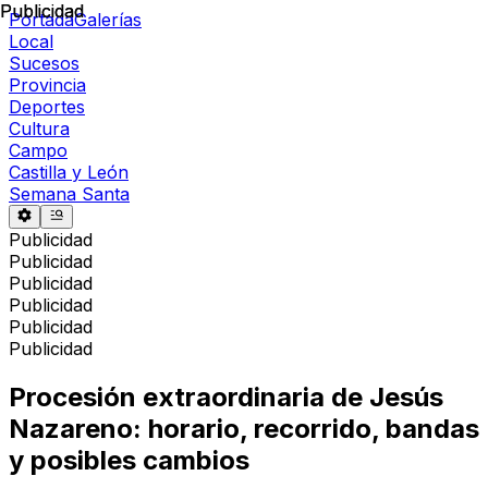
Publicidad
Publicidad
Portada
Galerías
Local
Sucesos
Provincia
Deportes
Cultura
Campo
Castilla y León
Semana Santa
Publicidad
Publicidad
Publicidad
Publicidad
Publicidad
Publicidad
Procesión extraordinaria de Jesús
Nazareno: horario, recorrido, bandas
y posibles cambios