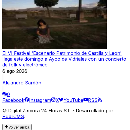
El VI Festival 'Escenario Patrimonio de Castilla y León'
llega este domingo a Ayoó de Vidriales con un concierto
de folk y electrónico
6 ago 2026
|
Alejandro Sardón
|
0
Facebook
Instagram
X
YouTube
RSS
©
Digital Zamora 24 Horas S.L.
·
Desarrollado por
PubliCMS
.
Volver arriba