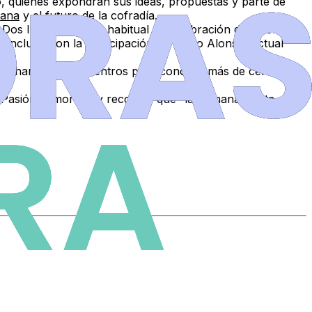
o
, quienes expondrán sus ideas, propuestas y parte de
rana
y el futuro de la cofradía.
 Dos Infantas, lugar habitual de celebración de la tertulia.
oncluirá con la participación de
Pablo Alonso
, actual
provechar estos encuentros para conocer más de cerca sus
 la Pasión zamorana y recordar que “la Semana Santa