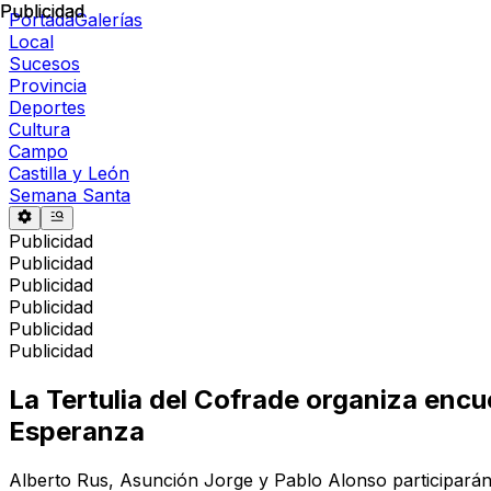
Publicidad
Publicidad
Portada
Galerías
Local
Sucesos
Provincia
Deportes
Cultura
Campo
Castilla y León
Semana Santa
Publicidad
Publicidad
Publicidad
Publicidad
Publicidad
Publicidad
La Tertulia del Cofrade organiza encue
Esperanza
Alberto Rus, Asunción Jorge y Pablo Alonso participarán 