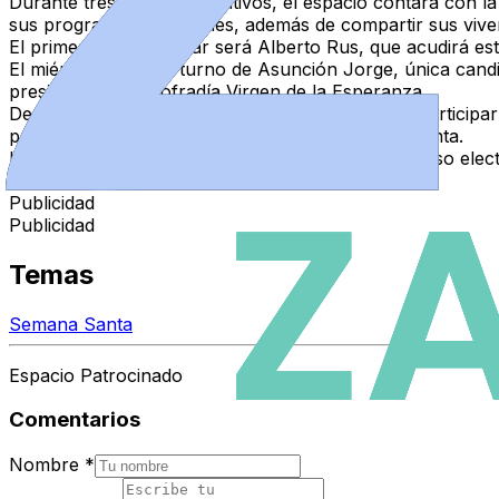
Durante tres días consecutivos, el espacio contará con l
sus programas electorales, además de compartir sus vive
El primero en participar será
Alberto Rus
, que acudirá est
El miércoles será el turno de
Asunción Jorge
, única cand
presidente de la Cofradía Virgen de la Esperanza.
Desde la organización animan a los asistentes a particip
propuestas y su forma de entender la Semana Santa.
La iniciativa busca acercar a los cofrades el proceso e
también se vive durante todo el año”.
Publicidad
Publicidad
Temas
Semana Santa
Espacio Patrocinado
Comentarios
Nombre
*