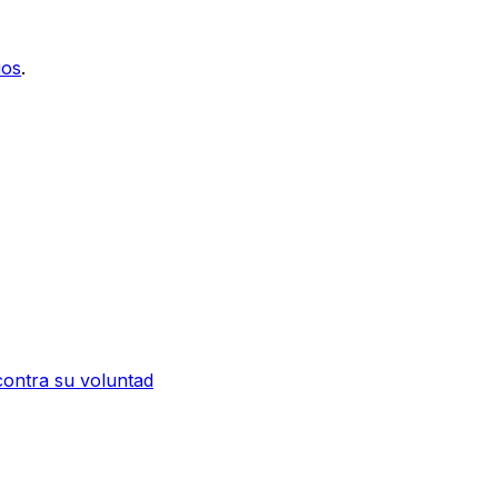
ios
.
contra su voluntad