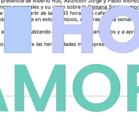
a presencia de
Alberto Rus
,
Asunción Jorge
y
Pablo Alons
ncias personales y su visión sobre la
Semana Santa zamo
e martes a partir de las 16.45 horas a la cafetería del Hotel
idata femenina en estos comicios, mientras que la semana c
ar en directo realizando preguntas a los candidatos y a a
lectoral de una de las hermandades más representativas de