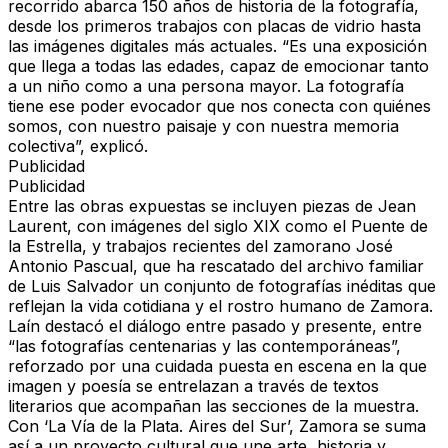
recorrido abarca
150 años de historia de la fotografía
,
desde los primeros trabajos con placas de vidrio hasta
las imágenes digitales más actuales. “Es una exposición
que llega a todas las edades, capaz de emocionar tanto
a un niño como a una persona mayor. La fotografía
tiene ese poder evocador que nos conecta con quiénes
somos, con nuestro paisaje y con nuestra memoria
colectiva”, explicó.
Publicidad
Publicidad
Entre las obras expuestas se incluyen piezas de
Jean
Laurent
, con imágenes del siglo XIX como el
Puente de
la Estrella
, y trabajos recientes del zamorano
José
Antonio Pascual
, que ha rescatado del archivo familiar
de
Luis Salvador
un conjunto de fotografías inéditas que
reflejan la
vida cotidiana y el rostro humano de Zamora
.
Laín destacó el diálogo entre pasado y presente, entre
“las fotografías centenarias y las contemporáneas”,
reforzado por una cuidada puesta en escena en la que
imagen y poesía se entrelazan
a través de textos
literarios que acompañan las secciones de la muestra.
Con ‘
La Vía de la Plata. Aires del Sur
’, Zamora se suma
así a un proyecto cultural que une
arte, historia y