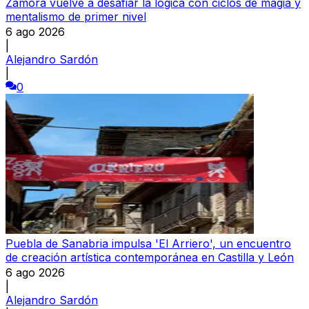
Zamora vuelve a desafiar la lógica con ciclos de magia y
mentalismo de primer nivel
6 ago 2026
|
Alejandro Sardón
|
0
Puebla de Sanabria impulsa 'El Arriero', un encuentro
de creación artística contemporánea en Castilla y León
6 ago 2026
|
Alejandro Sardón