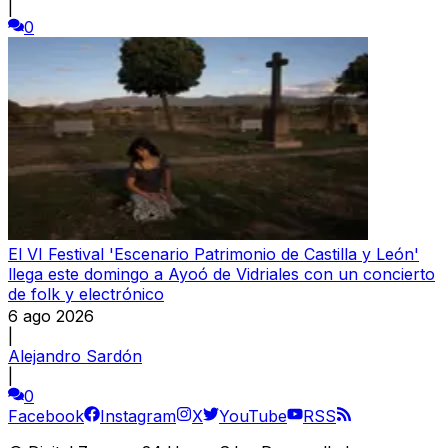
|
0
El VI Festival 'Escenario Patrimonio de Castilla y León'
llega este domingo a Ayoó de Vidriales con un concierto
de folk y electrónico
6 ago 2026
|
Alejandro Sardón
|
0
Facebook
Instagram
X
YouTube
RSS