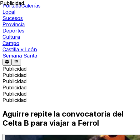
Publicidad
Publicidad
Portada
Galerías
Local
Sucesos
Provincia
Deportes
Cultura
Campo
Castilla y León
Semana Santa
Publicidad
Publicidad
Publicidad
Publicidad
Publicidad
Publicidad
Aguirre repite la convocatoria del
Celta B para viajar a Ferrol