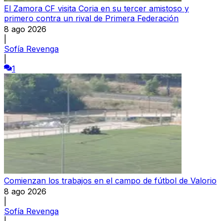
El Zamora CF visita Coria en su tercer amistoso y
primero contra un rival de Primera Federación
8 ago 2026
|
Sofía Revenga
|
1
Comienzan los trabajos en el campo de fútbol de Valorio
8 ago 2026
|
Sofía Revenga
|