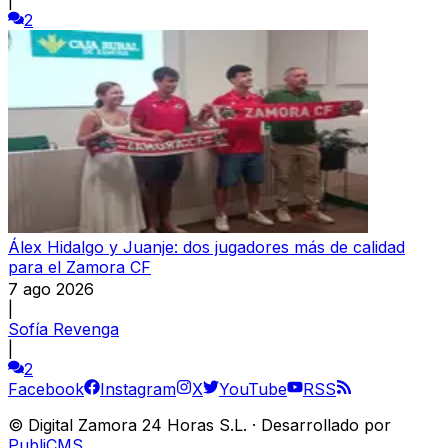
2
Álex Hidalgo y Juanje: dos jugadores más de calidad
para el Zamora CF
7 ago 2026
|
Sofía Revenga
|
2
Facebook
Instagram
X
YouTube
RSS
©
Digital Zamora 24 Horas S.L.
·
Desarrollado por
PubliCMS
.