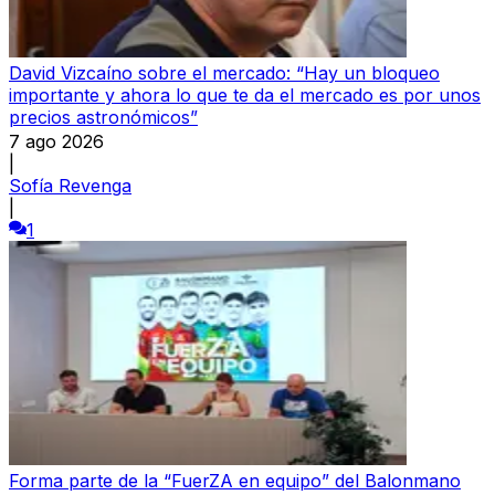
David Vizcaíno sobre el mercado: “Hay un bloqueo
importante y ahora lo que te da el mercado es por unos
precios astronómicos”
7 ago 2026
|
Sofía Revenga
|
1
Forma parte de la “FuerZA en equipo” del Balonmano