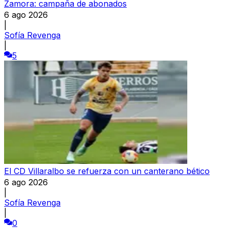
Zamora: campaña de abonados
6 ago 2026
|
Sofía Revenga
|
5
El CD Villaralbo se refuerza con un canterano bético
6 ago 2026
|
Sofía Revenga
|
0