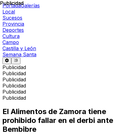
Publicidad
Publicidad
Portada
Galerías
Local
Sucesos
Provincia
Deportes
Cultura
Campo
Castilla y León
Semana Santa
Publicidad
Publicidad
Publicidad
Publicidad
Publicidad
Publicidad
El Alimentos de Zamora tiene
prohibido fallar en el derbi ante
Bembibre