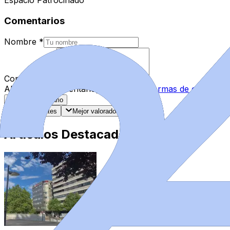
Espacio Patrocinado
Comentarios
Nombre
*
Comentario
*
Al enviar tu comentario, aceptas las
normas de comentar
Enviar Comentario
Más recientes
Mejor valorados
Artículos Destacados