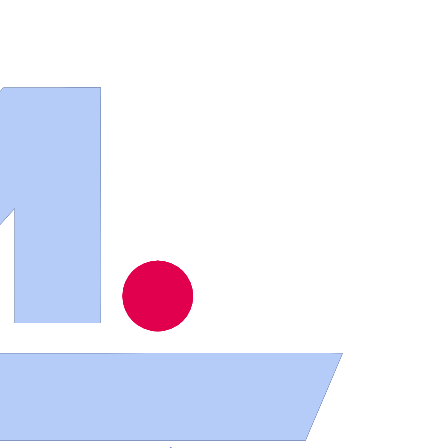
ios
.