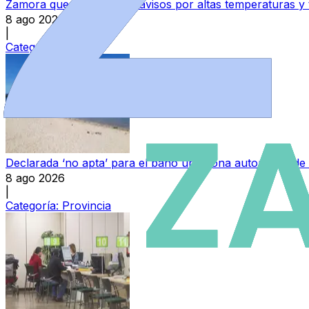
Zamora queda exenta de avisos por altas temperaturas y
8 ago 2026
|
Categoría:
Local
Declarada ‘no apta’ para el baño una zona autorizada de
8 ago 2026
|
Categoría:
Provincia