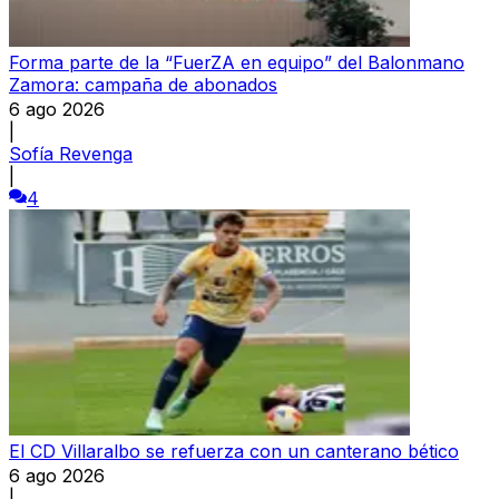
Forma parte de la “FuerZA en equipo” del Balonmano
Zamora: campaña de abonados
6 ago 2026
|
Sofía Revenga
|
4
El CD Villaralbo se refuerza con un canterano bético
6 ago 2026
|