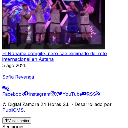
El Noname compite, pero cae eliminado del reto
internacional en Astana
5 ago 2026
|
Sofía Revenga
|
2
Facebook
Instagram
X
YouTube
RSS
©
Digital Zamora 24 Horas S.L.
·
Desarrollado por
PubliCMS
.
Volver arriba
Secciones