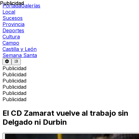
Publicidad
Publicidad
Portada
Galerías
Local
Sucesos
Provincia
Deportes
Cultura
Campo
Castilla y León
Semana Santa
Publicidad
Publicidad
Publicidad
Publicidad
Publicidad
Publicidad
El CD Zamarat vuelve al trabajo sin
Delgado ni Durbin