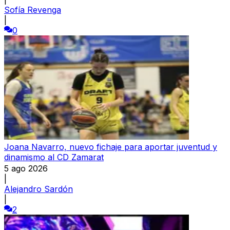
Sofía Revenga
|
0
Joana Navarro, nuevo fichaje para aportar juventud y
dinamismo al CD Zamarat
5 ago 2026
|
Alejandro Sardón
|
2