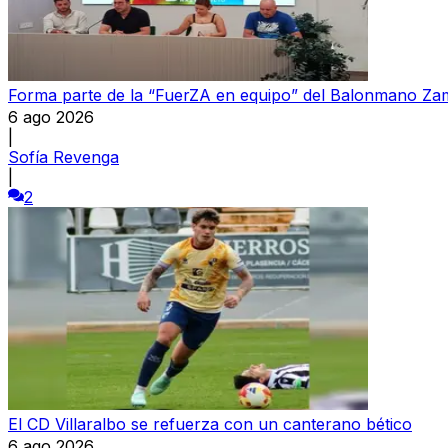
Forma parte de la “FuerZA en equipo” del Balonmano Z
6 ago 2026
|
Sofía Revenga
|
2
El CD Villaralbo se refuerza con un canterano bético
6 ago 2026