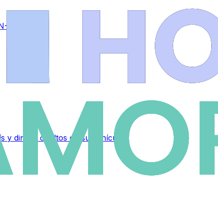
 N-525
 y dinero ocultos en su vehículo