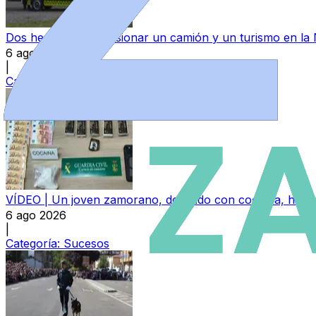
Dos heridos tras colisionar un camión y un turismo en la
6 ago 2026
|
Categoría:
Sucesos
VÍDEO | Un joven zamorano, detenido con cocaína, hachís
6 ago 2026
|
Categoría:
Sucesos