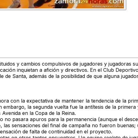
ituidos y cambios compulsivos de jugadores y jugadoras suel
ificación inquietan a afición y directivos. En el Club Depo
ble de Santa, además de la posibilidad de que alguna jugad
ra con la expectativa de mantener la tendencia de la prim
n embargo, la segunda vuelta fue la antítesis de la primera
 Avenida en la Copa de la Reina.
po no pasara apuros para la permanencia (aunque el descen
 las sensaciones del final de campaña no fueron buenas;
nsación de falta de continuidad en el proyecto.
rotas en otros tantos encuentros. Un equipo repleto de j