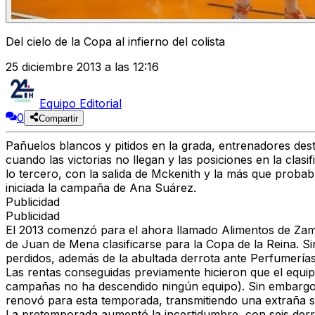
Del cielo de la Copa al infierno del colista
25 diciembre 2013 a las 12:16
Equipo Editorial
0
Compartir
Pañuelos blancos y pitidos en la grada, entrenadores dest
cuando las victorias no llegan y las posiciones en la clas
lo tercero, con la salida de Mckenith y la más que proba
iniciada la campaña de Ana Suárez.
Publicidad
Publicidad
El 2013 comenzó para el ahora llamado Alimentos de Zamo
de Juan de Mena clasificarse para la Copa de la Reina. Si
perdidos, además de la abultada derrota ante Perfumerías
Las rentas conseguidas previamente hicieron que el equi
campañas no ha descendido ningún equipo). Sin embargo,
renovó para esta temporada, transmitiendo una extraña se
La pretemporada aumentó la incertidumbre, con seis der