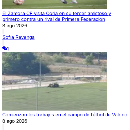
El Zamora CF visita Coria en su tercer amistoso y
primero contra un rival de Primera Federación
8 ago 2026
|
Sofía Revenga
|
1
Comienzan los trabajos en el campo de fútbol de Valorio
8 ago 2026
|