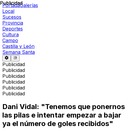
Publicidad
Publicidad
Portada
Galerías
Local
Sucesos
Provincia
Deportes
Cultura
Campo
Castilla y León
Semana Santa
Publicidad
Publicidad
Publicidad
Publicidad
Publicidad
Publicidad
Dani Vidal: "Tenemos que ponernos
las pilas e intentar empezar a bajar
ya el número de goles recibidos"