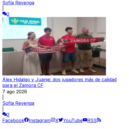
Sofía Revenga
|
2
Álex Hidalgo y Juanje: dos jugadores más de calidad
para el Zamora CF
7 ago 2026
|
Sofía Revenga
|
2
Facebook
Instagram
X
YouTube
RSS