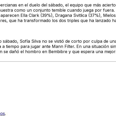
bercianas en el duelo del sábado, el equipo que más acierto
muestra como un conjunto temible cuando juega por fuera. 
n, aparecen Ella Clark (39%), Dragana Svitlica (37%), Mie
ares, que ha transformado los dos triples que ha lanzado 
o sábado, Sofía Silva no se vistió de corto por culpa de 
a a tiempo para jugar ante Mann Filter. En una situación s
n se dañó el hombro en Bembibre y que espera una mejoría
ios
.