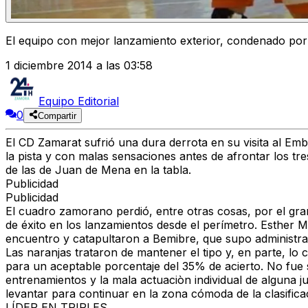
El equipo con mejor lanzamiento exterior, condenado por l
1 diciembre 2014 a las 03:58
Equipo Editorial
0
Compartir
El CD Zamarat sufrió una dura derrota en su visita al Em
la pista y con malas sensaciones antes de afrontar los tr
de las de Juan de Mena en la tabla.
Publicidad
Publicidad
El cuadro zamorano perdió, entre otras cosas, por el gra
de éxito en los lanzamientos desde el perímetro. Esther 
encuentro y catapultaron a Bemibre, que supo administrar 
Las naranjas trataron de mantener el tipo y, en parte, lo
para un aceptable porcentaje del 35% de acierto. No fue su
entrenamientos y la mala actuaciòn individual de alguna
levantar para continuar en la zona cómoda de la clasifica
LÍDER EN TRIPLES