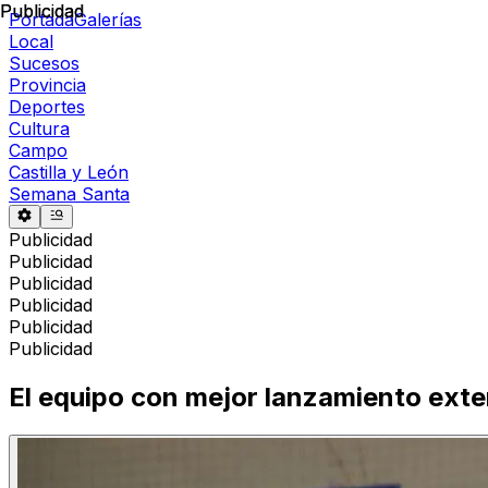
Publicidad
Publicidad
Portada
Galerías
Local
Sucesos
Provincia
Deportes
Cultura
Campo
Castilla y León
Semana Santa
Publicidad
Publicidad
Publicidad
Publicidad
Publicidad
Publicidad
El equipo con mejor lanzamiento exter