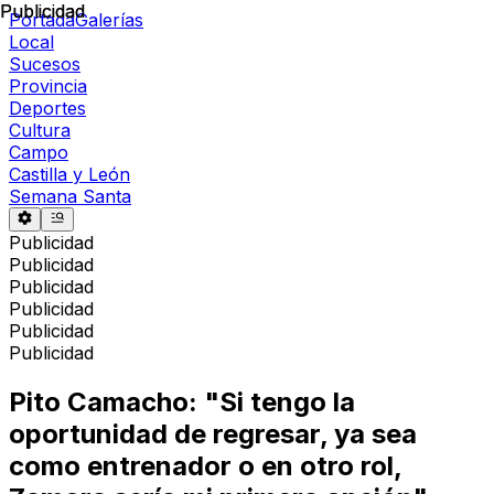
Publicidad
Publicidad
Portada
Galerías
Local
Sucesos
Provincia
Deportes
Cultura
Campo
Castilla y León
Semana Santa
Publicidad
Publicidad
Publicidad
Publicidad
Publicidad
Publicidad
Pito Camacho: "Si tengo la
oportunidad de regresar, ya sea
como entrenador o en otro rol,