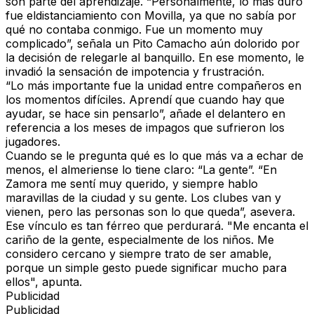
son parte del aprendizaje. “
Personalmente, lo más duro
fue eldistanciamiento con Movilla
, ya que no sabía por
qué no contaba conmigo. Fue un momento muy
complicado”, señala un Pito Camacho aún dolorido por
la decisión de relegarle al banquillo. En ese momento, le
invadió la sensación de
impotencia
y
frustración
.
“Lo más importante fue la unidad entre compañeros en
los momentos difíciles.
Aprendí que cuando hay que
ayudar, se hace sin pensarlo”,
añade el delantero en
referencia a los meses de impagos que sufrieron los
jugadores.
Cuando se le pregunta qué es lo que más va a echar de
menos, el almeriense lo tiene claro: “La
gente
”. “En
Zamora
me sentí muy querido, y siempre hablo
maravillas de la ciudad y su gente. Los clubes van y
vienen, pero las personas son lo que queda”, asevera.
Ese vínculo es tan férreo que perdurará. "Me encanta el
cariño de la gente, especialmente de los niños.
Me
considero cercano y siempre trato de ser amable,
porque un simple gesto puede significar mucho para
ellos"
, apunta.
Publicidad
Publicidad