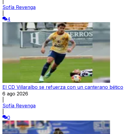
|
Sofía Revenga
|
4
El CD Villaralbo se refuerza con un canterano bético
6 ago 2026
|
Sofía Revenga
|
0