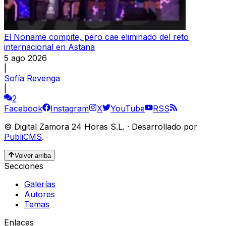
El Noname compite, pero cae eliminado del reto
internacional en Astana
5 ago 2026
|
Sofía Revenga
|
2
Facebook
Instagram
X
YouTube
RSS
©
Digital Zamora 24 Horas S.L.
·
Desarrollado por
PubliCMS
.
Volver arriba
Secciones
Galerías
Autores
Temas
Enlaces