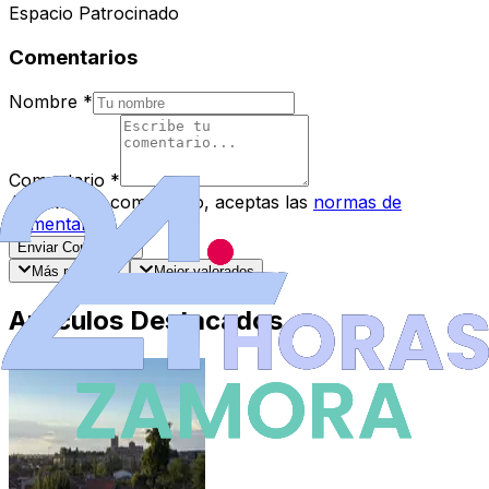
Espacio Patrocinado
Comentarios
Nombre
*
Comentario
*
Al enviar tu comentario, aceptas las
normas de
comentarios
.
Enviar Comentario
Más recientes
Mejor valorados
Artículos Destacados