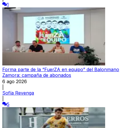
1
Forma parte de la “FuerZA en equipo” del Balonmano
Zamora: campaña de abonados
6 ago 2026
|
Sofía Revenga
|
5