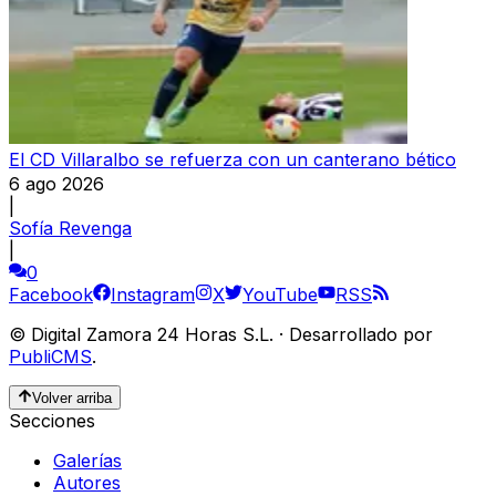
El CD Villaralbo se refuerza con un canterano bético
6 ago 2026
|
Sofía Revenga
|
0
Facebook
Instagram
X
YouTube
RSS
©
Digital Zamora 24 Horas S.L.
·
Desarrollado por
PubliCMS
.
Volver arriba
Secciones
Galerías
Autores