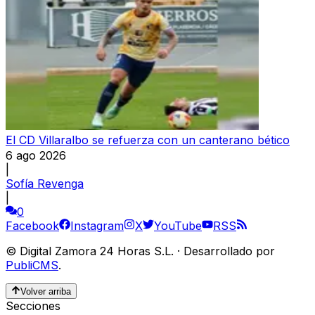
El CD Villaralbo se refuerza con un canterano bético
6 ago 2026
|
Sofía Revenga
|
0
Facebook
Instagram
X
YouTube
RSS
©
Digital Zamora 24 Horas S.L.
·
Desarrollado por
PubliCMS
.
Volver arriba
Secciones