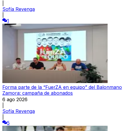
|
Sofía Revenga
|
1
Forma parte de la “FuerZA en equipo” del Balonmano
Zamora: campaña de abonados
6 ago 2026
|
Sofía Revenga
|
5