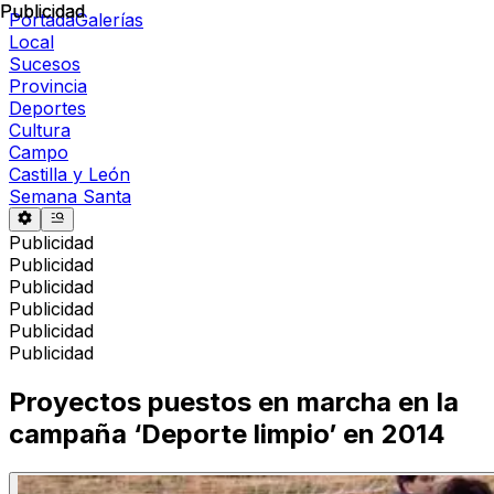
Publicidad
Publicidad
Portada
Galerías
Local
Sucesos
Provincia
Deportes
Cultura
Campo
Castilla y León
Semana Santa
Publicidad
Publicidad
Publicidad
Publicidad
Publicidad
Publicidad
Proyectos puestos en marcha en la
campaña ‘Deporte limpio’ en 2014