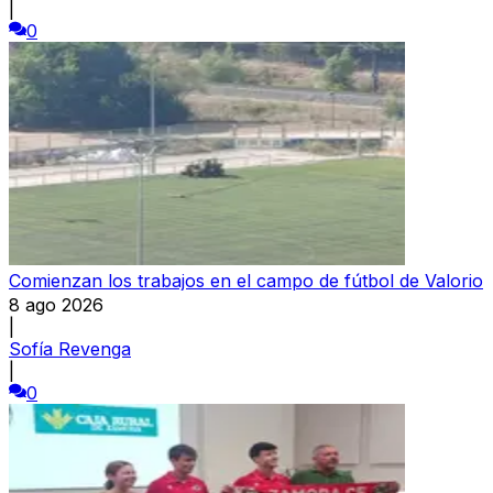
|
0
Comienzan los trabajos en el campo de fútbol de Valorio
8 ago 2026
|
Sofía Revenga
|
0