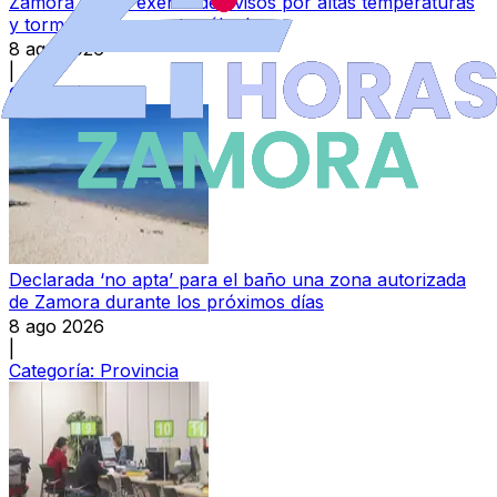
Zamora queda exenta de avisos por altas temperaturas
y tormentas para este sábado
8 ago 2026
|
Categoría:
Local
Declarada ‘no apta’ para el baño una zona autorizada
de Zamora durante los próximos días
8 ago 2026
|
Categoría:
Provincia