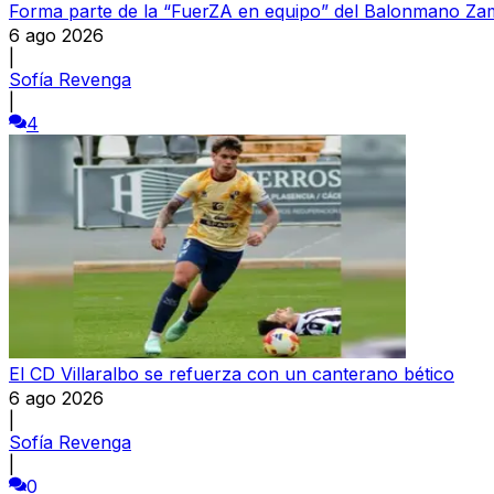
Forma parte de la “FuerZA en equipo” del Balonmano Z
6 ago 2026
|
Sofía Revenga
|
4
El CD Villaralbo se refuerza con un canterano bético
6 ago 2026
|
Sofía Revenga
|
0