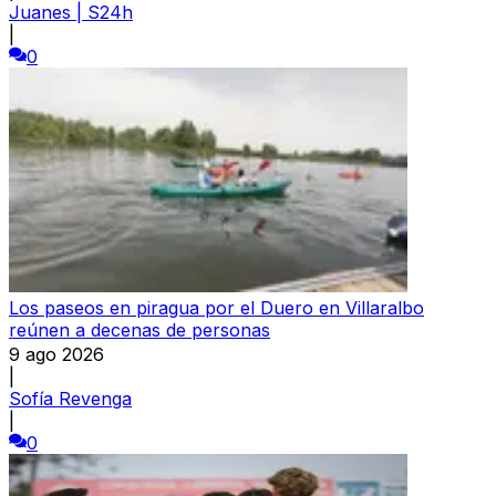
Juanes | S24h
|
0
Los paseos en piragua por el Duero en Villaralbo
reúnen a decenas de personas
9 ago 2026
|
Sofía Revenga
|
0