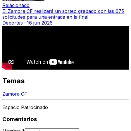
Relacionado
El Zamora CF realizará un sorteo grabado con las 675
solicitudes para una entrada en la final
Deportes
·
16 jun 2026
Temas
Zamora CF
Espacio Patrocinado
Comentarios
Nombre
*