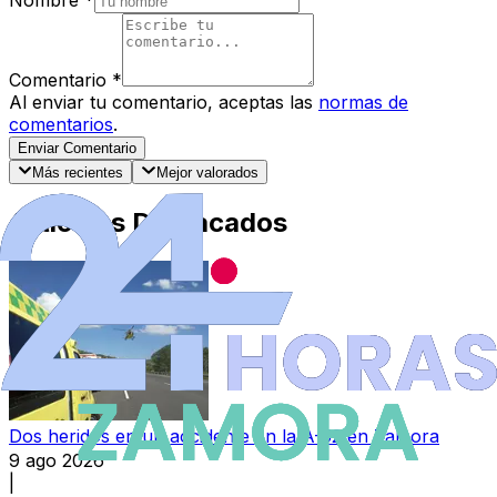
Comentario
*
Al enviar tu comentario, aceptas las
normas de
comentarios
.
Enviar Comentario
Más recientes
Mejor valorados
Artículos Destacados
Dos heridos en un accidente en la A-52 en Zamora
9 ago 2026
|