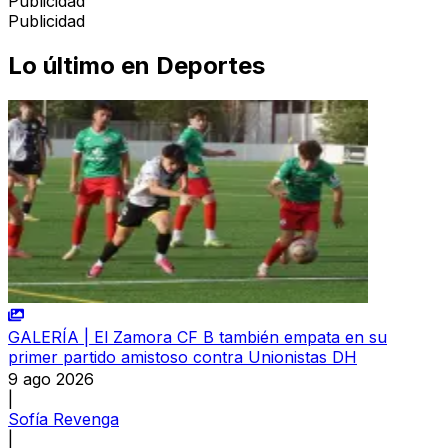
Publicidad
Publicidad
Lo último en
Deportes
GALERÍA | El Zamora CF B también empata en su
primer partido amistoso contra Unionistas DH
9 ago 2026
|
Sofía Revenga
|