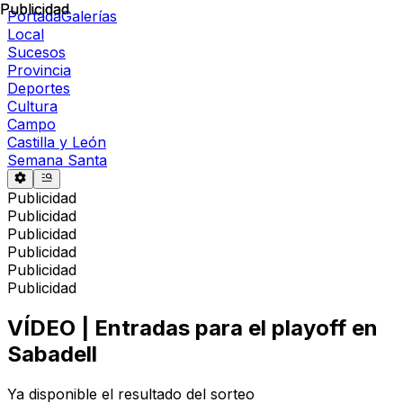
Publicidad
Publicidad
Portada
Galerías
Local
Sucesos
Provincia
Deportes
Cultura
Campo
Castilla y León
Semana Santa
Publicidad
Publicidad
Publicidad
Publicidad
Publicidad
Publicidad
VÍDEO | Entradas para el playoff en
Sabadell
Ya disponible el resultado del sorteo