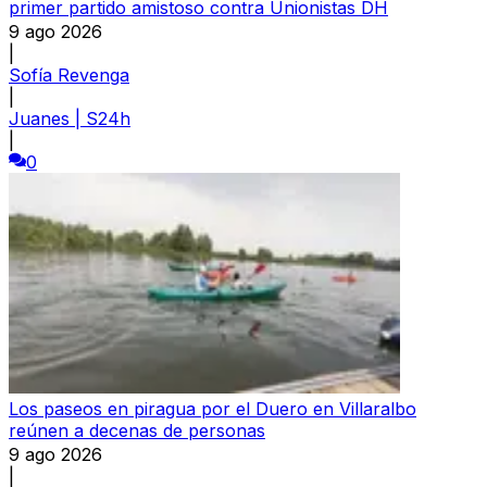
primer partido amistoso contra Unionistas DH
9 ago 2026
|
Sofía Revenga
|
Juanes | S24h
|
0
Los paseos en piragua por el Duero en Villaralbo
reúnen a decenas de personas
9 ago 2026
|