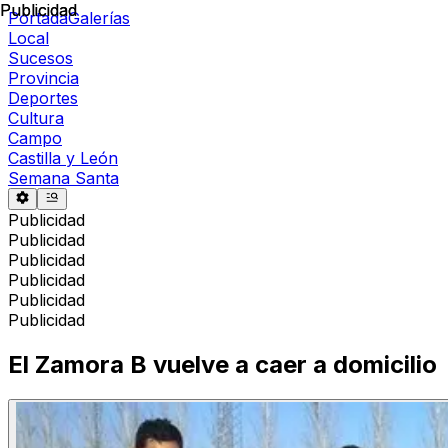
Publicidad
Publicidad
Portada
Galerías
Local
Sucesos
Provincia
Deportes
Cultura
Campo
Castilla y León
Semana Santa
Publicidad
Publicidad
Publicidad
Publicidad
Publicidad
Publicidad
El Zamora B vuelve a caer a domicilio