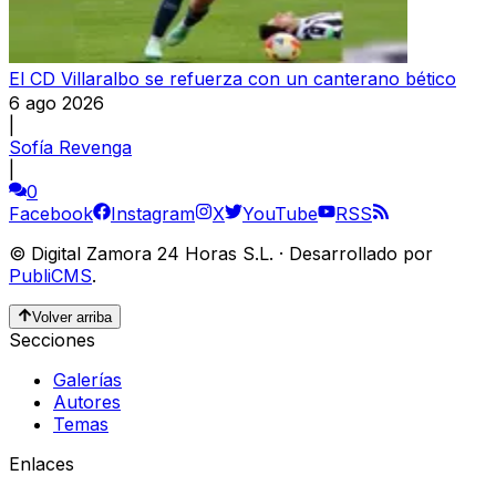
El CD Villaralbo se refuerza con un canterano bético
6 ago 2026
|
Sofía Revenga
|
0
Facebook
Instagram
X
YouTube
RSS
©
Digital Zamora 24 Horas S.L.
·
Desarrollado por
PubliCMS
.
Volver arriba
Secciones
Galerías
Autores
Temas
Enlaces