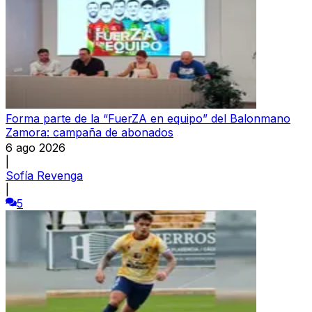
Forma parte de la “FuerZA en equipo” del Balonmano
Zamora: campaña de abonados
6 ago 2026
|
Sofía Revenga
|
5