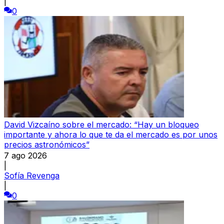
|
0
David Vizcaíno sobre el mercado: “Hay un bloqueo
importante y ahora lo que te da el mercado es por unos
precios astronómicos”
7 ago 2026
|
Sofía Revenga
|
0