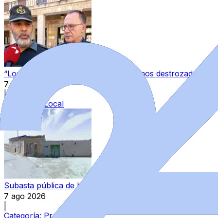
“Los guardias civiles de Zamora estamos destrozados”: l
7 ago 2026
|
Categoría:
Local
Subasta pública de bienes del Estado en Zamora: varios in
7 ago 2026
|
Categoría:
Provincia