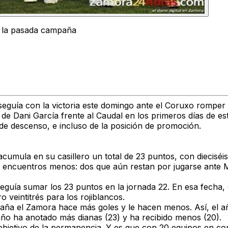
e la pasada campaña
guía con la victoria este domingo ante el Coruxo romper l
 de Dani García frente al Caudal en los primeros días de e
s de descenso, e incluso de la posición de promoción.
cumula en su casillero un total de 23 puntos, con dieciséi
s encuentros menos: dos que aún restan por jugarse ante M
guía sumar los 23 puntos en la jornada 22. En esa fecha, 
veintitrés para los rojiblancos.
paña el Zamora hace más goles y le hacen menos. Así, el a
 año ha anotado más dianas (23) y ha recibido menos (20).
objetivo de la permanencia. Y es que con 20 equipos en com