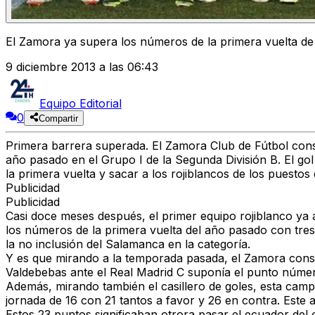
El Zamora ya supera los números de la primera vuelta d
9 diciembre 2013 a las 06:43
Equipo Editorial
0
Compartir
Primera barrera superada. El Zamora Club de Fútbol conse
año pasado en el Grupo I de la Segunda División B. El gol
la primera vuelta y sacar a los rojiblancos de los puesto
Publicidad
Publicidad
Casi doce meses después, el primer equipo rojiblanco ya a
los números de la primera vuelta del año pasado con tre
la no inclusión del Salamanca en la categoría.
Y es que mirando a la temporada pasada, el Zamora conse
Valdebebas ante el Real Madrid C suponía el punto número 
Además, mirando también el casillero de goles, esta cam
jornada de 16 con 21 tantos a favor y 26 en contra. Este
Estos 23 puntos significaban otrora pasar el ecuador del 