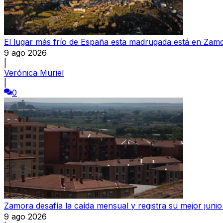
El lugar más frío de España esta madrugada está en Zamo
9 ago 2026
|
Verónica Muriel
|
0
Zamora desafía la caída mensual y registra su mejor juni
9 ago 2026