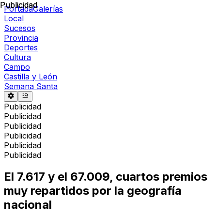
Publicidad
Publicidad
Portada
Galerías
Local
Sucesos
Provincia
Deportes
Cultura
Campo
Castilla y León
Semana Santa
Publicidad
Publicidad
Publicidad
Publicidad
Publicidad
Publicidad
El 7.617 y el 67.009, cuartos premios
muy repartidos por la geografía
nacional