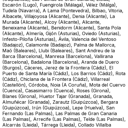
Escairón (Lugo), Fuengirola (Málaga), Vélez (Málga),
Tudela (Navarra), A Lama (Pontevedra), Bilbao, Vitoria,
Albacete, Villajoyosa (Alicante), Denia (Alicante), La
Murada (Alicante), Alcoy (Alicante), Alicante,
Beneixama (Alicante), Benidorm (Alicante), Santa Pola
(Alicante), Almería, Gijón (Asturias), Oviedo (Asturias),
Infesto-Piloña (Asturias), Ávila, Valencia del Ventoso
(Badajoz), Calamonte (Badajoz), Palma de Mallorca,
Maó (Baleares), Llubi (Baleares), Sant Andreu de la
Barca (Barcelona), Manresa (Barcelona), Vallirana
(Barcelona), Badalona (Barcelona), Aranda de Duero
(Burgos), Cáceres, Jerez de la Frontera (Cádiz), El
Puerto de Santa María (Cádiz), Los Barrios (Cádiz), Rota
(Cádiz), Chiclana de la Frontera (Cádiz), Villarreal
(Castellón), Córdoba, Noia (A Coruña), Mota del Cuervo
(Cuenca), Casasimarro (Cuenca), Roses (Girona),
Blanes (Girona), Huetor Tajar (Granada), Granada,
Almuñécar (Granada), Zarautz (Guipúzcoa), Bergara
(Guipúzcoa), Irún (Guipúzcoa), Lepe (Huelva), San
Fernando (Las Palmas), Las Palmas de Gran Canaria
(Las Palmas(, Arrecife (Las Palmas), Telde (Las Palmas),
Alcarrás (Lleida), Tárrega (Lleida), Collado Villalba