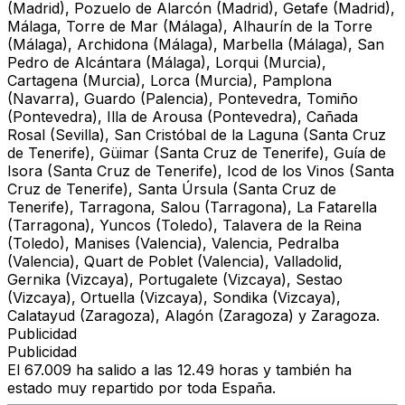
(Madrid), Pozuelo de Alarcón (Madrid), Getafe (Madrid),
Málaga, Torre de Mar (Málaga), Alhaurín de la Torre
(Málaga), Archidona (Málaga), Marbella (Málaga), San
Pedro de Alcántara (Málaga), Lorqui (Murcia),
Cartagena (Murcia), Lorca (Murcia), Pamplona
(Navarra), Guardo (Palencia), Pontevedra, Tomiño
(Pontevedra), Illa de Arousa (Pontevedra), Cañada
Rosal (Sevilla), San Cristóbal de la Laguna (Santa Cruz
de Tenerife), Güimar (Santa Cruz de Tenerife), Guía de
Isora (Santa Cruz de Tenerife), Icod de los Vinos (Santa
Cruz de Tenerife), Santa Úrsula (Santa Cruz de
Tenerife), Tarragona, Salou (Tarragona), La Fatarella
(Tarragona), Yuncos (Toledo), Talavera de la Reina
(Toledo), Manises (Valencia), Valencia, Pedralba
(Valencia), Quart de Poblet (Valencia), Valladolid,
Gernika (Vizcaya), Portugalete (Vizcaya), Sestao
(Vizcaya), Ortuella (Vizcaya), Sondika (Vizcaya),
Calatayud (Zaragoza), Alagón (Zaragoza) y Zaragoza.
Publicidad
Publicidad
El 67.009 ha salido a las 12.49 horas y también ha
estado muy repartido por toda España.