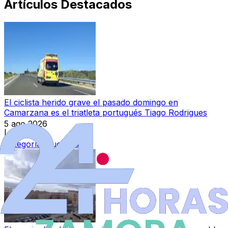
Artículos Destacados
El ciclista herido grave el pasado domingo en
Camarzana es el triatleta portugués Tiago Rodrigues
5 ago 2026
|
Categoría:
Sucesos