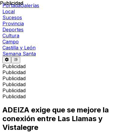
Publicidad
Publicidad
Portada
Galerías
Local
Sucesos
Provincia
Deportes
Cultura
Campo
Castilla y León
Semana Santa
Publicidad
Publicidad
Publicidad
Publicidad
Publicidad
Publicidad
ADEIZA exige que se mejore la
conexión entre Las Llamas y
Vistalegre