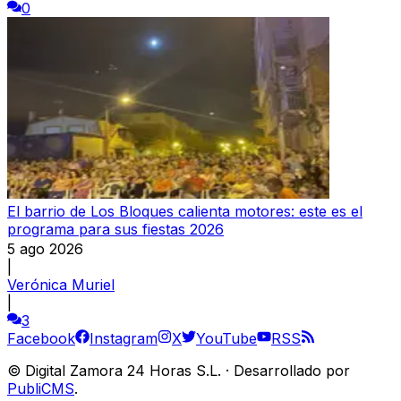
0
El barrio de Los Bloques calienta motores: este es el
programa para sus fiestas 2026
5 ago 2026
|
Verónica Muriel
|
3
Facebook
Instagram
X
YouTube
RSS
©
Digital Zamora 24 Horas S.L.
·
Desarrollado por
PubliCMS
.