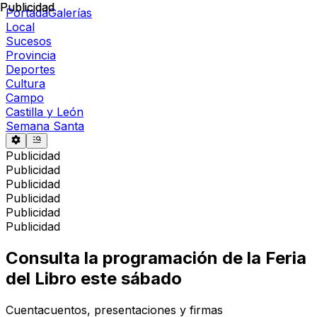
Publicidad
Publicidad
Portada
Galerías
Local
Sucesos
Provincia
Deportes
Cultura
Campo
Castilla y León
Semana Santa
Publicidad
Publicidad
Publicidad
Publicidad
Publicidad
Publicidad
Consulta la programación de la Feria
del Libro este sábado
Cuentacuentos, presentaciones y firmas