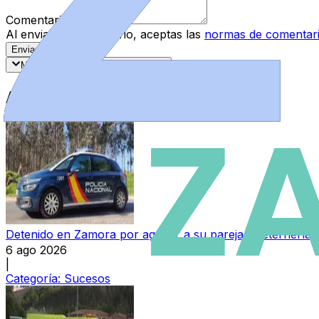
Comentario
*
Al enviar tu comentario, aceptas las
normas de comentar
Enviar Comentario
Más recientes
Mejor valorados
Artículos Destacados
Detenido en Zamora por agredir a su pareja y reternerla 
6 ago 2026
|
Categoría:
Sucesos