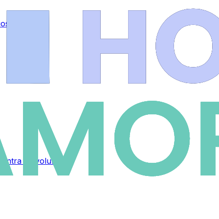
ios
.
contra su voluntad