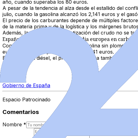
año, cuando superaba los 80 euros.
A pesar de la tendencia al alza desde el estallido del co
julio, cuando la gasolina alcanzó los
2,141 euros
y el gasó
El precio de los carburantes depende de múltiples factores
de la materia prima y de la logística y los márgenes brutos
Además, la evolución en la cotización del crudo no se tra
España sigue por debajo de la media europea en carbura
Con estos niveles, el precio de la gasolina sin plomo de
eurozona, con un precio medio de
1,941 euros
.
En el caso del diésel, el precio en España también es infe
Temas
Gobierno de España
Espacio Patrocinado
Comentarios
Nombre
*