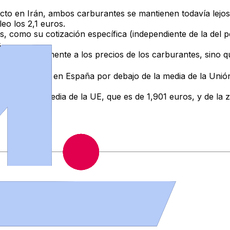
nflicto en Irán, ambos carburantes se mantienen todavía lej
leo los
2,1 euros
.
, como su cotización específica (independiente de la del pe
.
slada directamente a los precios de los carburantes, sino 
ntes
 95 se mantiene en España por debajo de la media de la Uni
rior al de la media de la UE, que es de
1,901 euros
, y de la