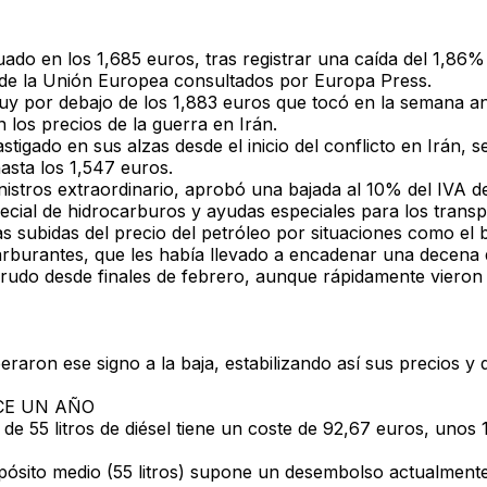
tuado en los
1,685 euros
, tras registrar una caída del
1,86%
 de la Unión Europea consultados por Europa Press.
muy por debajo de los
1,883 euros
que tocó en la semana ant
 los precios de la guerra en Irán.
astigado en sus alzas desde el inicio del conflicto en Irán
hasta los
1,547 euros
.
nistros extraordinario, aprobó una bajada al
10% del IVA de
ecial de hidrocarburos y ayudas especiales para los transp
as subidas del precio del petróleo por situaciones como el
carburantes, que les había llevado a encadenar una decena 
crudo desde finales de febrero, aunque rápidamente vieron 
aron ese signo a la baja, estabilizando así sus precios y
ACE UN AÑO
de 55 litros de diésel tiene un coste de
92,67 euros
, unos
depósito medio (55 litros) supone un desembolso actualmen