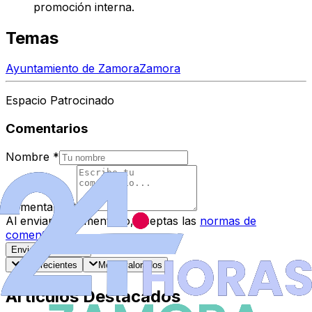
promoción interna
.
Temas
Ayuntamiento de Zamora
Zamora
Espacio Patrocinado
Comentarios
Nombre
*
Comentario
*
Al enviar tu comentario, aceptas las
normas de
comentarios
.
Enviar Comentario
Más recientes
Mejor valorados
Artículos Destacados