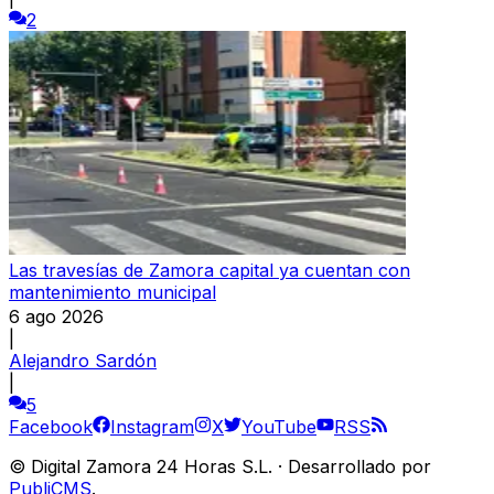
2
Las travesías de Zamora capital ya cuentan con
mantenimiento municipal
6 ago 2026
|
Alejandro Sardón
|
5
Facebook
Instagram
X
YouTube
RSS
©
Digital Zamora 24 Horas S.L.
·
Desarrollado por
PubliCMS
.