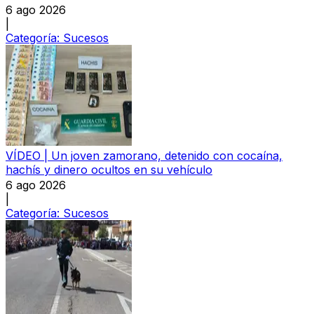
6 ago 2026
|
Categoría:
Sucesos
VÍDEO | Un joven zamorano, detenido con cocaína,
hachís y dinero ocultos en su vehículo
6 ago 2026
|
Categoría:
Sucesos