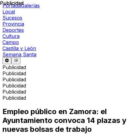
Publicidad
Publicidad
Portada
Galerías
Local
Sucesos
Provincia
Deportes
Cultura
Campo
Castilla y León
Semana Santa
Publicidad
Publicidad
Publicidad
Publicidad
Publicidad
Publicidad
Empleo público en Zamora: el
Ayuntamiento convoca 14 plazas y
nuevas bolsas de trabajo