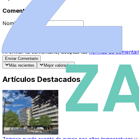
Comentarios
Nombre
*
Comentario
*
Al enviar tu comentario, aceptas las
normas de comentar
Enviar Comentario
Más recientes
Mejor valorados
Artículos Destacados
Zamora queda exenta de avisos por altas temperaturas y