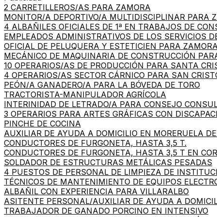
2 CARRETILLEROS/AS PARA ZAMORA
MONITOR/A DEPORTIVO/A MULTIDISCIPLINAR PARA
4 ALBAÑILES OFICIALES DE 1ª EN TRABAJOS DE CO
EMPLEADOS ADMINISTRATIVOS DE LOS SERVICIOS 
OFICIAL DE PELUQUERA Y ESTETICIEN PARA ZAMOR
MECÁNICO DE MAQUINARIA DE CONSTRUCCIÓN PAR
10 OPERARIOS/AS DE PRODUCCIÓN PARA SANTA CRI
4 OPERARIOS/AS SECTOR CÁRNICO PARA SAN CRIST
PEÓN/A GANADERO/A PARA LA BÓVEDA DE TORO
TRACTORISTA-MANIPULADOR AGRÍCOLA
INTERINIDAD DE LETRADO/A PARA CONSEJO CONSUL
3 OPERARIOS PARA ARTES GRÁFICAS CON DISCAPAC
PINCHE DE COCINA
AUXILIAR DE AYUDA A DOMICILIO EN MORERUELA D
CONDUCTORES DE FURGONETA, HASTA 3,5 T.
CONDUCTORES DE FURGONETA, HASTA 3,5 T EN CO
SOLDADOR DE ESTRUCTURAS METÁLICAS PESADAS
4 PUESTOS DE PERSONAL DE LIMPIEZA DE INSTITUC
TÉCNICOS DE MANTENIMIENTO DE EQUIPOS ELECT
ALBAÑIL CON EXPERIENCIA PARA VILLARALBO
ASITENTE PERSONAL/AUXILIAR DE AYUDA A DOMICI
TRABAJADOR DE GANADO PORCINO EN INTENSIVO