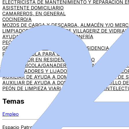
ELECTRICISTA DE MANTENIMIENTO Y REPARACIÓN E
ASISTENTE DOMICILIARIO
CAMAREROS, EN GENERAL
COCINERO/A
MOZOS DE CARGA Y DESCARGA, ALMACÉN Y/O MER
LIMPIADOR/A PARA AYTO. DE VILLAGERIZ DE VIDRIAL
AYUDANTE DE COCINA PARA FONFRÍA
PEÓN GANADERO EN GUARRATE
GEROCULTOR/A DE APOYO PARA RESIDENCIA EN ALM
PEÓN AGRÍCOLA PARA CARBELLINO
GEROCULTOR EN RESIDENCIA DE TORO
PEÓN AGRÍCOLA/GANADERO PARA SAN PEDRO DE L
3 ENCINTADORES Y LIJADORES DE PLADUR PARA CO
AUXILIAR DE AYUDA A DOMICILIO PARA ROELOS DE 
AUXILIAR DE AYUDA A DOMICILIO PARA BERMILLO D
PEÓN DE LIMPIEZA VIARIA (DISCAPACIDAD INTELEC
Temas
Empleo
Espacio Patrocinado