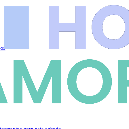
ios
.
 tormentas para este sábado