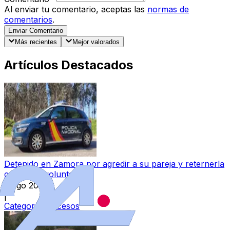
Al enviar tu comentario, aceptas las
normas de
comentarios
.
Enviar Comentario
Más recientes
Mejor valorados
Artículos Destacados
Detenido en Zamora por agredir a su pareja y reternerla
contra su voluntad
6 ago 2026
|
Categoría:
Sucesos