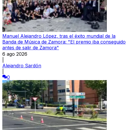
Manuel Alejandro López, tras el éxito mundial de la
Banda de Música de Zamora: "El premio iba conseguido
antes de salir de Zamora"
6 ago 2026
|
Alejandro Sardón
|
0