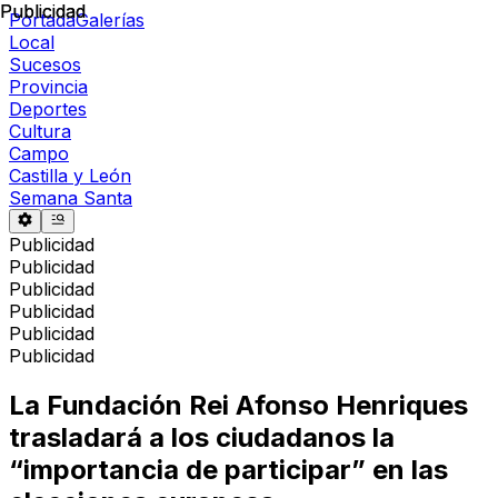
Publicidad
Publicidad
Portada
Galerías
Local
Sucesos
Provincia
Deportes
Cultura
Campo
Castilla y León
Semana Santa
Publicidad
Publicidad
Publicidad
Publicidad
Publicidad
Publicidad
La Fundación Rei Afonso Henriques
trasladará a los ciudadanos la
“importancia de participar” en las