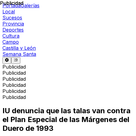
Publicidad
Publicidad
Portada
Galerías
Local
Sucesos
Provincia
Deportes
Cultura
Campo
Castilla y León
Semana Santa
Publicidad
Publicidad
Publicidad
Publicidad
Publicidad
Publicidad
IU denuncia que las talas van contra
el Plan Especial de las Márgenes del
Duero de 1993