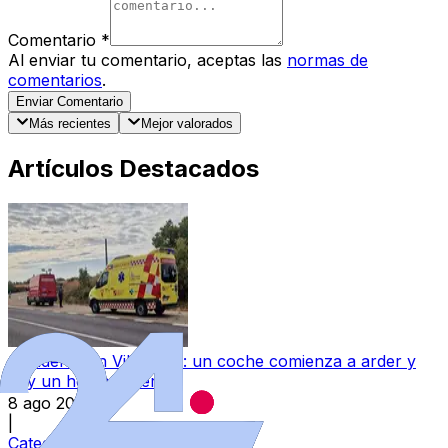
Comentario
*
Al enviar tu comentario, aceptas las
normas de
comentarios
.
Enviar Comentario
Más recientes
Mejor valorados
Artículos Destacados
Accidente en Villaralbo: un coche comienza a arder y
hay un hombre herido
8 ago 2026
|
Categoría:
Sucesos