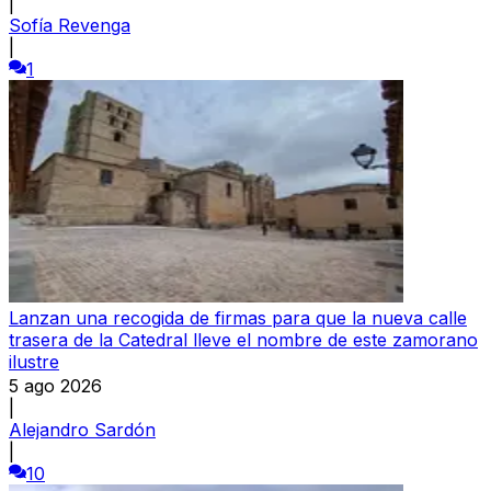
|
Sofía Revenga
|
1
Lanzan una recogida de firmas para que la nueva calle
trasera de la Catedral lleve el nombre de este zamorano
ilustre
5 ago 2026
|
Alejandro Sardón
|
10