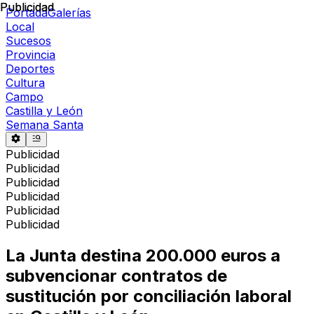
Publicidad
Publicidad
Portada
Galerías
Local
Sucesos
Provincia
Deportes
Cultura
Campo
Castilla y León
Semana Santa
Publicidad
Publicidad
Publicidad
Publicidad
Publicidad
Publicidad
La Junta destina 200.000 euros a
subvencionar contratos de
sustitución por conciliación laboral