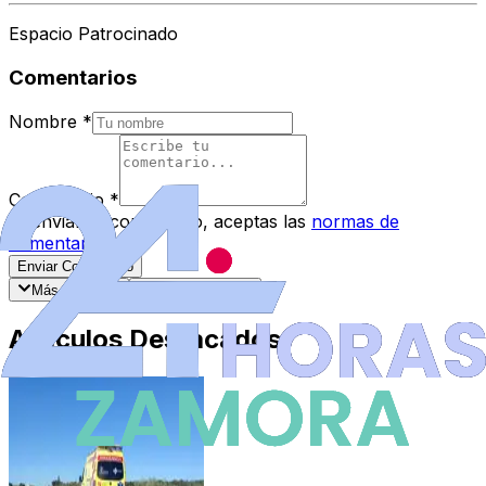
Espacio Patrocinado
Comentarios
Nombre
*
Comentario
*
Al enviar tu comentario, aceptas las
normas de
comentarios
.
Enviar Comentario
Más recientes
Mejor valorados
Artículos Destacados