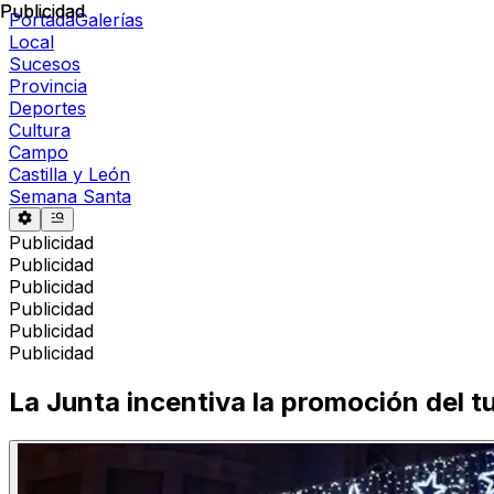
Publicidad
Publicidad
Portada
Galerías
Local
Sucesos
Provincia
Deportes
Cultura
Campo
Castilla y León
Semana Santa
Publicidad
Publicidad
Publicidad
Publicidad
Publicidad
Publicidad
La Junta incentiva la promoción del t