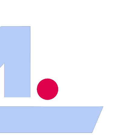
ios
.