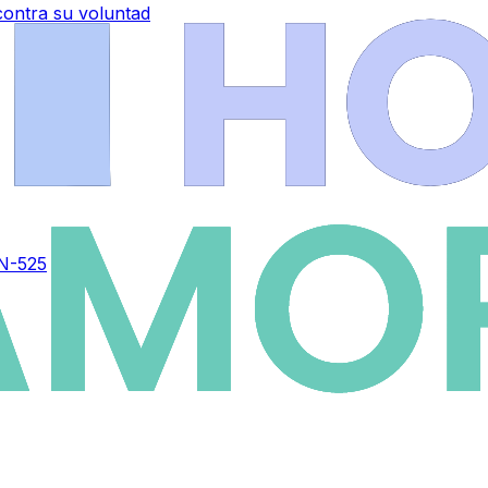
contra su voluntad
 N-525