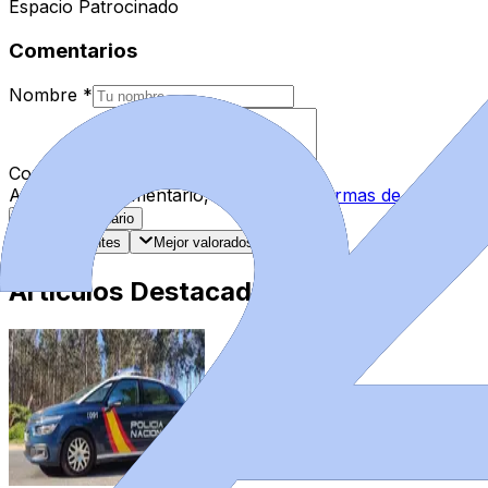
Espacio Patrocinado
Comentarios
Nombre
*
Comentario
*
Al enviar tu comentario, aceptas las
normas de comentar
Enviar Comentario
Más recientes
Mejor valorados
Artículos Destacados