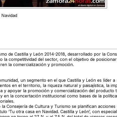
n Navidad
ismo de Castilla y León 2014-2018, desarrollado por la Conse
o la competitividad del sector, con el objetivo de posicio
ibren la comercialización y promoción.
munidad, un segmento en el que Castilla y León es líder a 
ntos en el territorio, la riqueza natural y paisajística, la i
tica y apoyar la promoción y comercialización del producto t
y en la concertación institucional como bases de la política
oriales.
e la Consejería de Cultura y Turismo se planifican accion
lo ‘Tu otra casa en Navidad. Castilla y León’, con especial
nen en torno al 27 % y al 7,5 % del total de viajeros resp