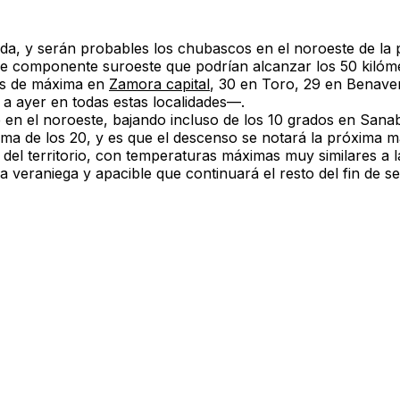
ada
, y serán probables los
chubascos en el noroeste de la 
e componente suroeste que podrían alcanzar los
50 kilóm
s de máxima en
Zamora capital
, 30 en Toro, 29 en Benave
 ayer en todas estas localidades—.
 en el noroeste,
bajando incluso de los 10 grados en Sanab
ima de los 20
, y es que el descenso se notará la próxima 
del territorio
, con
temperaturas máximas muy similares
a l
ca
veraniega y apacible
que
continuará el resto del fin de 