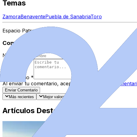
Temas
Zamora
Benavente
Puebla de Sanabria
Toro
Espacio Patrocinado
Comentarios
Nombre
*
Comentario
*
Al enviar tu comentario, aceptas las
normas de comentar
Enviar Comentario
Más recientes
Mejor valorados
Artículos Destacados