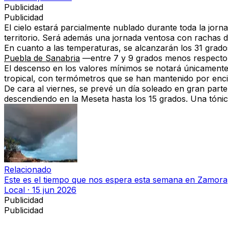
Publicidad
Publicidad
El cielo estará
parcialmente nublado durante toda la jorn
territorio. Será además una
jornada ventosa
con rachas d
En cuanto a las
temperaturas
, se alcanzarán los
31 grado
Puebla de Sanabria
—entre 7 y 9 grados menos respecto a
El descenso en los
valores mínimos
se notará únicamente
tropical
, con termómetros que se han mantenido
por enc
De cara al
viernes
, se prevé un
día soleado en gran parte 
descendiendo en la Meseta hasta los 15 grados
. Una tóni
Relacionado
Este es el tiempo que nos espera esta semana en Zamora
Local
·
15 jun 2026
Publicidad
Publicidad