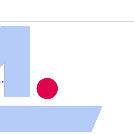
ios
.