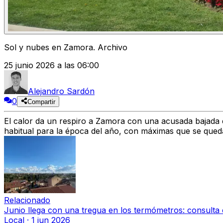
Sol y nubes en Zamora. Archivo
25 junio 2026 a las 06:00
Alejandro Sardón
0
Compartir
El calor da un respiro a Zamora
con una
acusada bajada 
habitual
para la época del año, con máximas que se qued
Relacionado
Junio llega con una tregua en los termómetros: consulta
Local
·
1 jun 2026