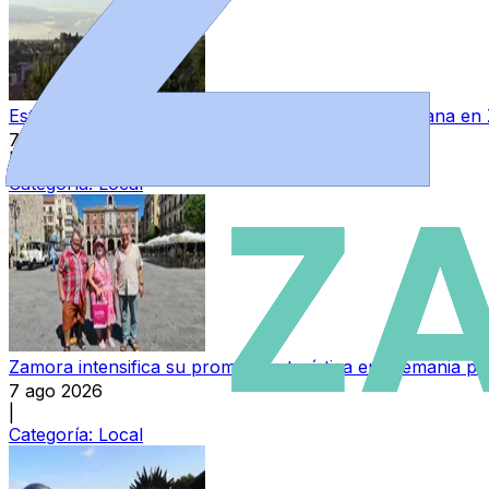
Este es el tiempo que se espera para el fin de semana e
7 ago 2026
|
Categoría:
Local
Zamora intensifica su promoción turística en Alemania par
7 ago 2026
|
Categoría:
Local