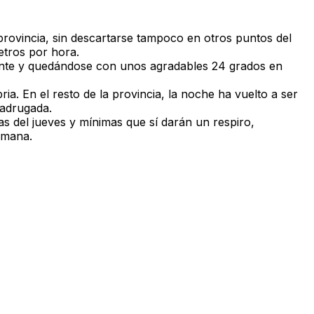
provincia
, sin descartarse tampoco en otros puntos del
etros por hora.
nte
y quedándose con unos agradables
24 grados en
ria
. En el resto de la provincia, la noche ha vuelto a ser
madrugada.
as del jueves y
mínimas
que sí darán un respiro,
semana.