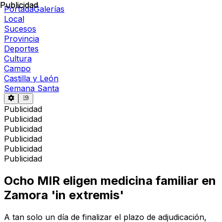
Publicidad
Publicidad
Portada
Galerías
Local
Sucesos
Provincia
Deportes
Cultura
Campo
Castilla y León
Semana Santa
Publicidad
Publicidad
Publicidad
Publicidad
Publicidad
Publicidad
Ocho MIR eligen medicina familiar en
Zamora 'in extremis'
A tan solo un día de finalizar el plazo de adjudicación,