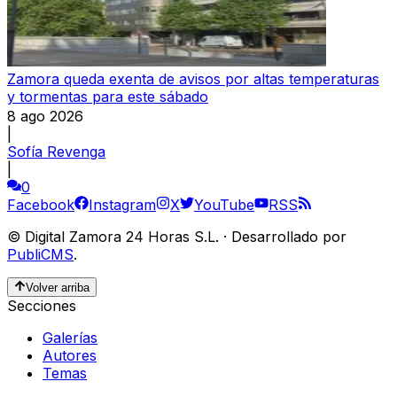
Zamora queda exenta de avisos por altas temperaturas
y tormentas para este sábado
8 ago 2026
|
Sofía Revenga
|
0
Facebook
Instagram
X
YouTube
RSS
©
Digital Zamora 24 Horas S.L.
·
Desarrollado por
PubliCMS
.
Volver arriba
Secciones
Galerías
Autores
Temas