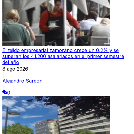
El tejido empresarial zamorano crece un 0,2% y se
superan los 41.200 asalariados en el primer semestre
del año
8 ago 2026
|
Alejandro Sardón
|
0