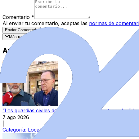
Comentario
*
Al enviar tu comentario, aceptas las
normas de comentar
Enviar Comentario
Más recientes
Mejor valorados
Artículos Destacados
“Los guardias civiles de Zamora estamos destrozados”: l
7 ago 2026
|
Categoría:
Local