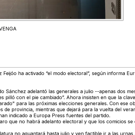
REVENGA
 Feijóo ha activado “el modo electoral”,
según informa Eur
o Sánchez adelantó las generales a julio --apenas dos me
pilló con el pie cambiado”. Ahora insisten en que la clave 
parado" para las próximas elecciones generales. Con ese obj
es de provincia,
mientras que dejará para la vuelta del vera
han indicado a Europa Press fuentes del partido.
aro que no habrá adelanto electoral y que los comicios se 
tura no aguantará hasta julio y ven factible ir a las urnas