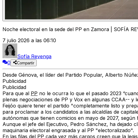
Noche electoral en la sede del PP en Zamora | SOFÍA 
7 julio 2026 a las 06:10
Sofía Revenga
0
Compartir
Desde Génova, el líder del Partido Popular, Alberto Núñez
Publicidad
Publicidad
Para que al
PP
no le ocurra lo que el pasado 2023 “cuand
plenas negociaciones de PP y Vox en algunas CCAA-- y les 
Feijóo quiere tener el partido "completamente listo y pre
para proclamar a los candidatos a las alcaldías de capital
autónomas que tienen comicios en mayo de 2027
, según 
Aunque el jefe del Ejecutivo, Pedro Sánchez, ha dejado cl
maquinaria electoral engrasada y al PP "electoralizado".
En las filas del PP
cada vez más cargos creen que la legisla