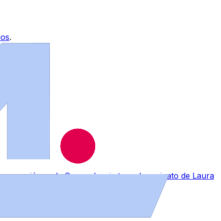
ios
.
a conmoción en la Comandancia tras el asesinato de Laura