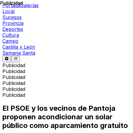
Publicidad
Publicidad
Portada
Galerías
Local
Sucesos
Provincia
Deportes
Cultura
Campo
Castilla y León
Semana Santa
Publicidad
Publicidad
Publicidad
Publicidad
Publicidad
Publicidad
El PSOE y los vecinos de Pantoja
proponen acondicionar un solar
público como aparcamiento gratuito