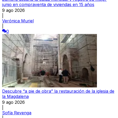
junio en compraventa de viviendas en 15 años
9 ago 2026
|
Verónica Muriel
|
0
Descubre “a pie de obra” la restauración de la iglesia de
la Magdalena
9 ago 2026
|
Sofía Revenga
|