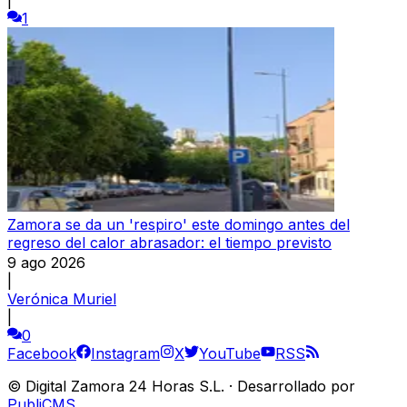
1
Zamora se da un 'respiro' este domingo antes del
regreso del calor abrasador: el tiempo previsto
9 ago 2026
|
Verónica Muriel
|
0
Facebook
Instagram
X
YouTube
RSS
©
Digital Zamora 24 Horas S.L.
·
Desarrollado por
PubliCMS
.