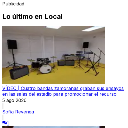
Publicidad
Lo último en
Local
VÍDEO | Cuatro bandas zamoranas graban sus ensayos
en las salas del estadio para promocionar el recurso
5 ago 2026
|
Sofía Revenga
|
1