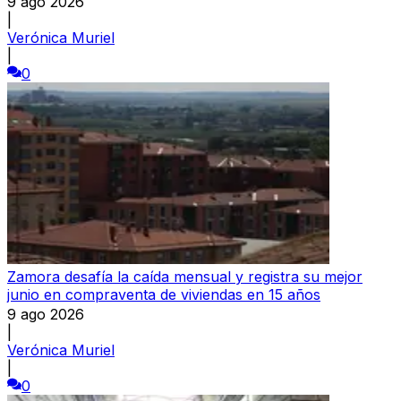
9 ago 2026
|
Verónica Muriel
|
0
Zamora desafía la caída mensual y registra su mejor
junio en compraventa de viviendas en 15 años
9 ago 2026
|
Verónica Muriel
|
0