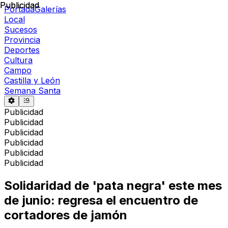
Publicidad
Publicidad
Portada
Galerías
Local
Sucesos
Provincia
Deportes
Cultura
Campo
Castilla y León
Semana Santa
Publicidad
Publicidad
Publicidad
Publicidad
Publicidad
Publicidad
Solidaridad de 'pata negra' este mes
de junio: regresa el encuentro de
cortadores de jamón