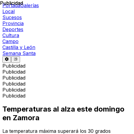
Publicidad
Publicidad
Portada
Galerías
Local
Sucesos
Provincia
Deportes
Cultura
Campo
Castilla y León
Semana Santa
Publicidad
Publicidad
Publicidad
Publicidad
Publicidad
Publicidad
Temperaturas al alza este domingo
en Zamora
La temperatura máxima superará los 30 grados